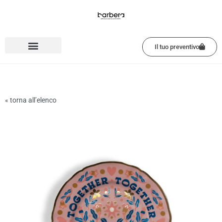
Vai
al
contenuto
Il tuo preventivo
« torna all’elenco