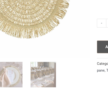
Sotto
-
Piopp
quanti
A
Catego
pane
,
T