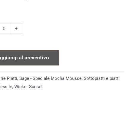
piatto
+
o
tà
ggiungi al preventivo
rie
Piatti
,
Sage - Speciale Mocha Mousse
,
Sottopiatti e piatti
essile
,
Wicker Sunset​