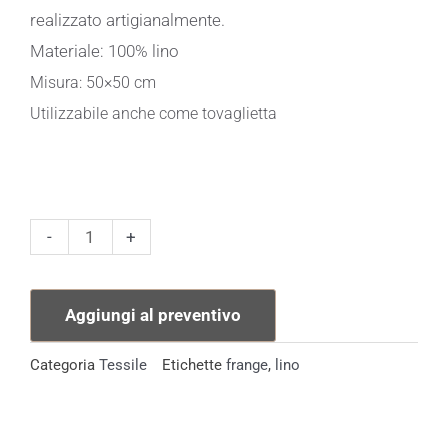
realizzato artigianalmente.
Materiale: 100% lino
Misura: 50×50 cm
Utilizzabile anche come tovaglietta
Tovagliolo
-
+
Jeans
Frange
Aggiungi al preventivo
blu
quantità
Categoria
Tessile
Etichette
frange
,
lino