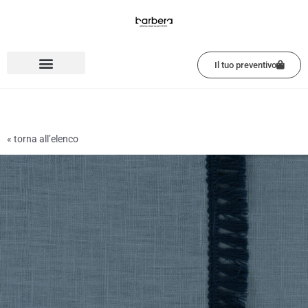
Vai
al
contenuto
Il tuo preventivo
« torna all’elenco