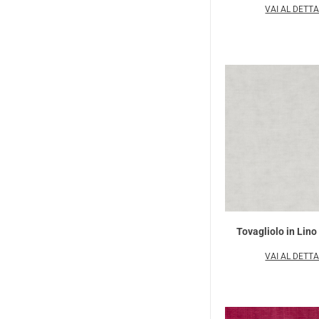
VAI AL DETT
Tovagliolo in Lin
VAI AL DETT