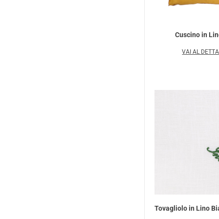
Cuscino in Li
VAI AL DETT
Tovagliolo in Lino B