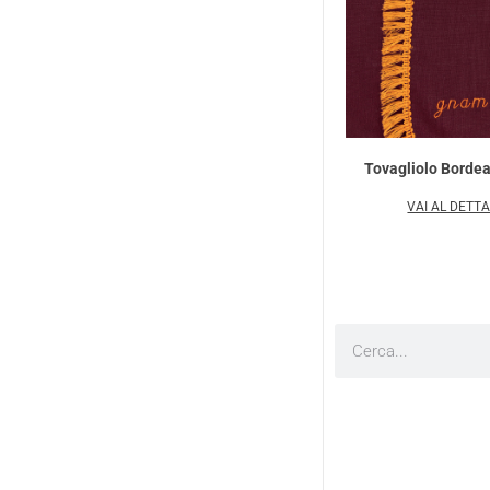
Tovagliolo Borde
VAI AL DETT
Cerca