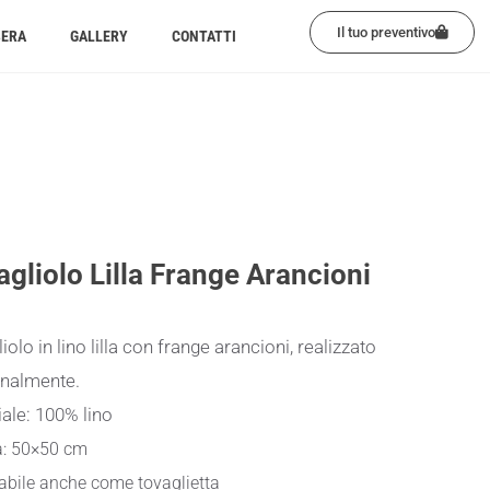
Il tuo preventivo
BERA
GALLERY
CONTATTI
agliolo Lilla Frange Arancioni
iolo in lino lilla con frange arancioni, realizzato
analmente.
ale: 100% lino
a: 50×50 cm
zabile anche come tovaglietta