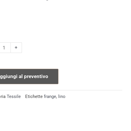
iolo
+
e
ioni
ggiungi al preventivo
tà
ria
Tessile
Etichette
frange
,
lino