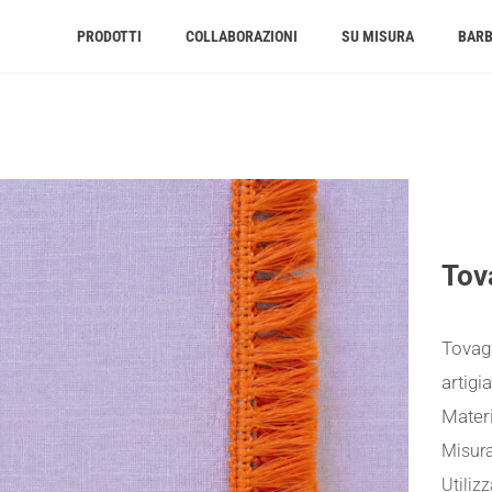
PRODOTTI
COLLABORAZIONI
SU MISURA
BAR
Tov
Tovagl
artigi
Materi
Misur
Utiliz