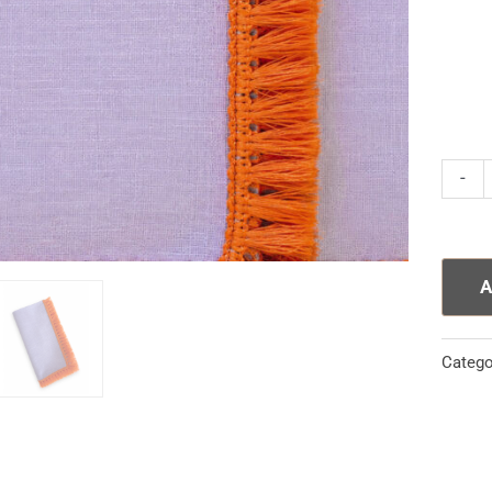
Tovagl
-
Lilla
Frang
Aranc
A
quanti
Catego