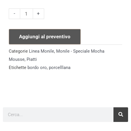
Piatto
-
+
Fondo
Monile
Aggiungi al preventivo
Oro
quantità
Categorie
Linea Monile
,
Monile - Speciale Mocha
Mousse
,
Piatti
Etichette
bordo oro
,
porcelllana
Cerca