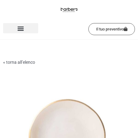
Vai
al
contenuto
Il tuo preventivo
« torna all’elenco